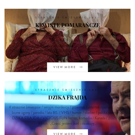
STRASZNIE ŚMIESZNIE 2021
KRWISTE POMARAŃCZE
# strasznie śmiesznie/ polityka / seks / czarny humor / manipulacja / dzikie
prosię / korupcja / desperacja / tortury / przemoc / zemsta / taniec / marzenia /
podgrzewany nabiał / mikrofalówka / polska premiera KRWISTE
POMARAŃCZE (BLOODY ORANGES) czarna komedia, satyra / Francja
/ 2021 / 1h 42min...
VIEW MORE
STRASZNIE ŚMIESZNIE 2021
DZIKA FRAJDA
# strasznie śmiesznie / seryjni mordercy / przemoc / intertekstualność / krew /
liczne zgony / parodia / lata 80. / VHS / humor / slasher / polska premiera
DZIKA FRAJDA / VICIOUS FUN horror, komedia / Kanada / 2020 / 1h
41min „Cześć jestem Joel i obiecuję...
VIEW MORE