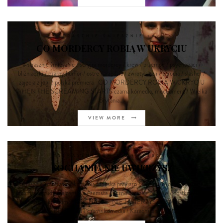
STRASZNIE ŚMIESZNIE 2021
CO MORDERCY ROBIĄ W UKRYCIU
# strasznie śmiesznie / seryjni mordercy / krew / przemoc / psychopaci /
bliźniaczki / czarny humor / ostre narzędzia / zwroty akcji / parodia / slasher /
zajęcia z jogi / polska premiera CO MORDERCY ROBIĄ W UKRYCIU
WHEN THE SCREAMING STARTS czarna komedia, mockument / Wielka
Brytania...
VIEW MORE
STRASZNIE ŚMIESZNIE 2021
KOCHANIE, NIE UWIERZYSZ
# strasznie śmiesznie / komedia / męska przyjaźń / wędkarstwo / dekapitacje /
przemoc / trudy małżeństwa / zemsta / liczne obrażenia / krew / chatka w lesie
/ gumowe lalki / humor KOCHANIE, NIE UWIERZYSZ / SWEETIE, YOU
WON'T BELIEVE IT czarna komedia / Kazachstan / 2020 / 1h...