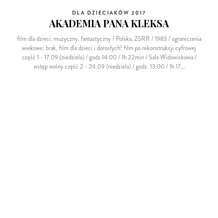
DLA DZIECIAKÓW 2017
AKADEMIA PANA KLEKSA
film dla dzieci, muzyczny, fantastyczny / Polska, ZSRR / 1983 / ograniczenia
wiekowe: brak, film dla dzieci i dorosłych! film po rekonstrukcji cyfrowej
część 1 - 17.09 (niedziela) / godz.14:00 / 1h 22min / Sala Widowiskowa /
wstęp wolny część 2 - 24.09 (niedziela) / godz. 13:00 / 1h 17...