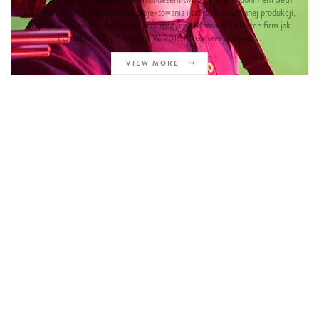
Ickerman. Znani z umiejętności projektowania i szeroko rozumianej produkcji,
Raphaël i Savitri współpracowali przy różnych reklamach dla takich firm jak
LG, Ubisoft czy Samsung. W 2016 roku wyreżyserowali...
VIEW MORE