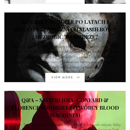
REMAKE’Y, SEQUELE PO LATACH I
REBOOTY KLASYCZNYCH SLASHERÓW –
JAK ZROBIĆ TO DOBRZE?
Remake'y, sequele po latach i rebooty klasycznych slasherów - jak zrobić to
dobrze? Po fali niezbyt udanych remake'ów klasycznych slasherów w latach
2000-2010, wydawałoby się, że publika ma już dość odgrzewania tego
samego konceptu. Jednak razem z renesansem horroru w ostatnich latach,
małego powrotu do formy doczekali się także nasi...
VIEW MORE
Q&A – SAVITRI JOLY-GONFARD &
FLORENCE RODRIGUEZ (TWÓRCY BLOOD
MACHINES)
Q&A z: Savitri Joly-Gonfard Savitri Joly-Gonfard to francuski reżyser, który
od 10 lat razem z Raphaëlem Hernandezem tworzy pod pseudonimem Seth