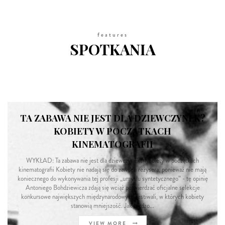
features
SPOTKANIA
TA ZABAWA NIE JEST DLA DZIEWCZYNEK?
KOBIETY W POCZĄTKACH
KINEMATOGRAFII
WYKŁAD: Ta zabawa nie jest dla dziewczynek? Kobiety w początkach
kinematografii Kobiety nie nadają się do zawodu reżysera, ponieważ nie mają
koniecznego do wykonywania tej profesji „umysłu syntetycznego” - tę opinię
Antoniego Bohdziewicza zdają się wciąż potwierdzać oficjalne selekcje
konkursowe największych międzynarodowych festiwali, w których kobiety
stanowią mniejszość. Jak bardzo...
VIEW MORE