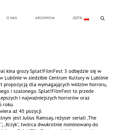
O NAS
ARCHIWUM
JĘZYK:
l kina grozy Splat!FilmFest 3 odbędzie się w
 Lublinie w siedzibie Centrum Kultury w Lublinie
est propozycją dla wymagających widzów horroru,
nego i szalonego. Splat!FilmFest to przede
lepszych i najważniejszych horrorów oraz
6 roku.
iera aż 45 pozycji.
alnym jest
Julius Ramsay, reżyser seriali „The
t”, „Krzyk”, twórca dwukrotnie nominowany do