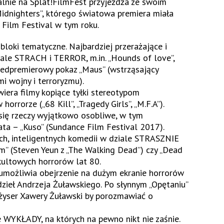
lnie na Splat!FilmFest przyjeżdża ze swoim
idnighters”, którego światowa premiera miała
 Film Festival w tym roku.
bloki tematyczne. Najbardziej przerażające i
iale
STRACH i TERROR
, m.in. „Hounds of love”,
rzedpremierowy pokaz „Maus” (wstrząsający
mi wojny i terroryzmu).
iera filmy kopiące tyłki stereotypom
orrorze („68 Kill”, „Tragedy Girls”, „M.F.A”).
się rzeczy wyjątkowo osobliwe, w tym
ata – „Kuso” (Sundance Film Festival 2017).
ch, inteligentnych komedii w dziale
STRASZNIE
em” (Steven Yeun z „The Walking Dead”) czy „Dead
kultowych horrorów lat 80.
umożliwia obejrzenie na dużym ekranie horrorów
dzieł Andrzeja Żuławskiego. Po słynnym „Opętaniu”
eżyser Xawery Żuławski
by porozmawiać o
e
WYKŁADY
, na których na pewno nikt nie zaśnie.