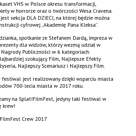
aset VHS w Polsce okresu transformacji,
biety w horrorze oraz o twórczości Wesa Cravena.
jest sekcja
DLA DZIECI
, na której będzie można
strukcji cyfrowej „Akademię Pana Kleksa”.
dzianka,
spotkanie ze Stefanem Dardą,
impreza w
prezenty dla widzów, którzy wezmą udział w
 Nagrody Publiczności w 6 kategoriach:
Najbardziej szokujący Film, Najlepsze Efekty
żyseria, Najlepszy Scenariusz i Najlepszy Film.
festiwal jest realizowany dzięki wsparciu miasta
odów 700-lecia miasta w 2017 roku.
my na Splat!FilmFest, jedyny taki festiwal w
ę krew!
!FilmFest Crew 2017