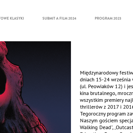
TOWE KLASYKI
SUBMIT A FILM 2024
PROGRAM 2023
Międzynarodowy festiwa
dniach 15-24 września w
(ul. Peowiaków 12) i j
kina brutalnego, mrocz
wszystkim premiery naj
thrillerów z 2017 i 201
Tegoroczny program zaw
Naszym gościem specj
Walking Dead”
, „Outcas