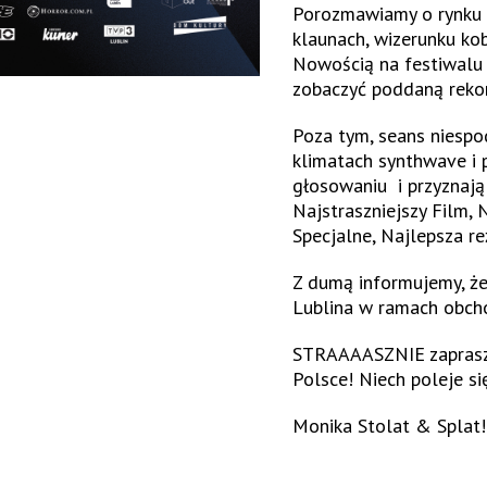
Porozmawiamy o rynku k
klaunach, wizerunku ko
Nowością na festiwalu 
zobaczyć poddaną rekon
Poza tym, seans niespo
klimatach synthwave
i 
głosowaniu i przyznają
Najstraszniejszy Film, 
Specjalne, Najlepsza re
Z dumą informujemy, że 
Lublina w ramach obch
STRAAAASZNIE zaprasza
Polsce! Niech poleje si
Monika Stolat & Splat