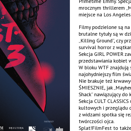
Primetime Emmy. Specja
mrocznym thrillerem „M
miejsce na Los Angeles
Filmy podzielone są na 
brutalne tytuły są w dz
„Killing Ground”, czy p
survival horror z wątka
Sekcja
GIRL POWER
zaw
przedstawiania kobiet w h
W bloku
WTF
znajdują 
najohydniejszy film świ
Nie brakuje też krwawy
ŚMIESZNIE
, jak „Mayh
Shack” nawiązujący do 
Sekcja
CULT CLASSICS
kultowych i przeglądu 
z widzami spotka się r
twórczości ojca.
Splat!FilmFest to takż