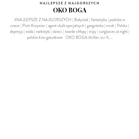
NAJLEPSZE Z NAJGORSZYCH
OKO BOGA
#NAJLEPSZE Z NAJGORSZYCH | Białystok | fantastyka | podróże w
czasie | Piotr Krzywiec | agent służb specjalnych | gangsterka | mrok | Polska |
depresja | wóda | narkotyki | dzieci | twarde chłopy | tripy | sunglasses at night |
polskie kino gatunkowe OKO BOGA thriller, sci-fi,...