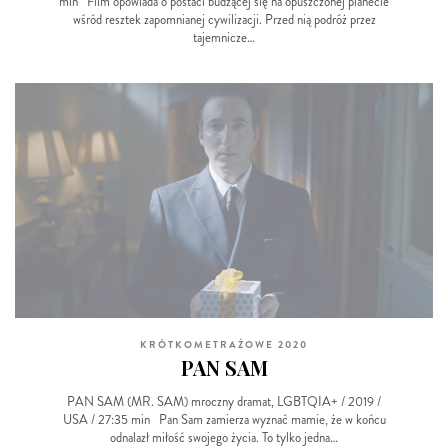
min Film opowiada o postaci budzącej się na opuszczonej planecie
wśród resztek zapomnianej cywilizacji. Przed nią podróż przez
tajemnicze…
KRÓTKOMETRAŻOWE 2020
PAN SAM
PAN SAM (MR. SAM) mroczny dramat, LGBTQIA+ / 2019 /
USA / 27:35 min Pan Sam zamierza wyznać mamie, że w końcu
odnalazł miłość swojego życia. To tylko jedna…