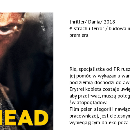
thriller/ Dania/ 2018
# strach i terror / budowa 
premiera
Rie, specjalistka od PR ru
jej pomóc w wykazaniu wart
pod ziemią dochodzi do awa
Erytrei kobieta zostaje uw
aby przetrwać, muszą pole
światopoglądów.
Film pełen alegorii i nawią
pracowniczej, jest cielesn
wybiegającym daleko poza 