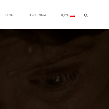
O NAS
ARCHIWUM
JĘZYK: