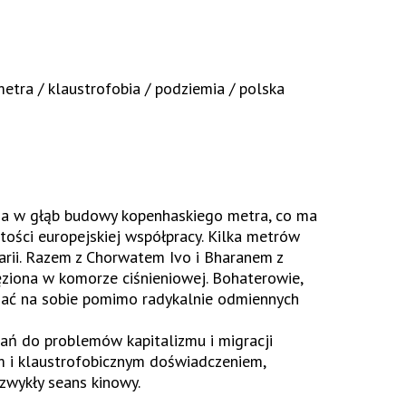
metra / klaustrofobia / podziemia / polska
sza w głąb budowy kopenhaskiego metra, co ma
ości europejskiej współpracy. Kilka metrów
rii. Razem z Chorwatem Ivo i Bharanem z
ięziona w komorze ciśnieniowej. Bohaterowie,
gać na sobie pomimo radykalnie odmiennych
zań do problemów kapitalizmu i migracji
ym i klaustrofobicznym doświadczeniem,
zwykły seans kinowy.