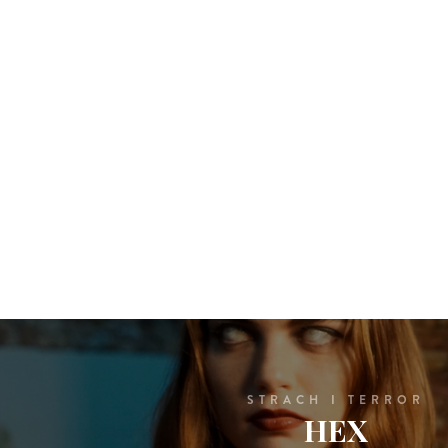
STRACH I TERROR
HEX